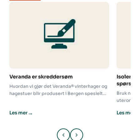
Veranda er skreddersøm
Isolert el
spørsmå
Hvordan vi gjør det Veranda® vinterhager og
Bruk nok t
hagestuer blir produsert i Bergen spesielt
uterom og 
tilpasset norske forhold og produseres etter
(god isola
dine…
→
Les mer
Les mer