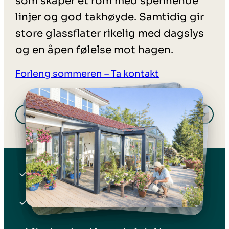
som skaper et rom med spennende
linjer og god takhøyde. Samtidig gir
store glassflater rikelig med dagslys
og en åpen følelse mot hagen.
Forleng sommeren – Ta kontakt
Mer enn 40 års erfaring
Skreddersøm ned til minste detalj