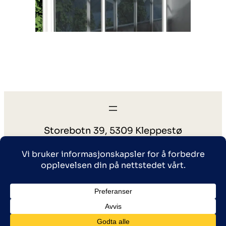
Storebotn 39, 5309 Kleppestø
post@veranda.no
56150117
©2026
Salgs – og leveringsbetingelser
|
Veranda
Personvern
|
Mint Media AS