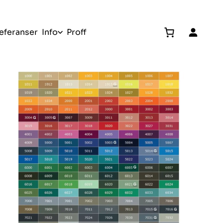
eferanser
Info
Proff
Gratis befaring