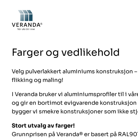
Hopp
til
innhold
Farger og vedlikehold
Velg pulverlakkert aluminiums konstruksjon 
flikking og maling!
I Veranda bruker vi aluminiumsprofiler til i v
og gir en bortimot evigvarende konstruksjon s
bygger vi smekre konstruksjoner som ikke s
Stort utvalg av farger!
Grunnprisen på Veranda® er basert på RAL9010