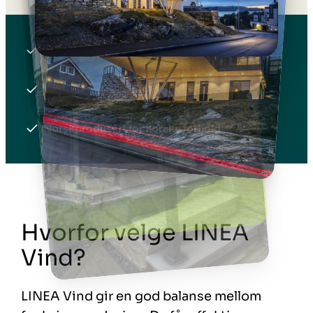
Mer enn 40 års erfaring
Skreddersøm ned til minste detalj
Norskprodusert for norske forhold
Hvorfor velge LINEA
Vind?
LINEA Vind gir en god balanse mellom