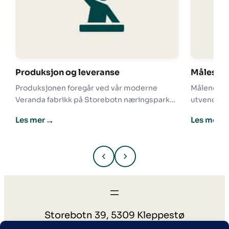
Produksjon og leveranse
Måleskje
Produksjonen foregår ved vår moderne
Målene du
Veranda fabrikk på Storebotn næringspark
utvendige
på Askøy like utenfor Bergen.
(yttermål 
→
Les mer
Les mer
Storebotn 39, 5309 Kleppestø