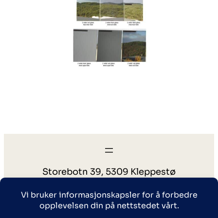
Storebotn 39, 5309 Kleppestø
post@veranda.no
56150117