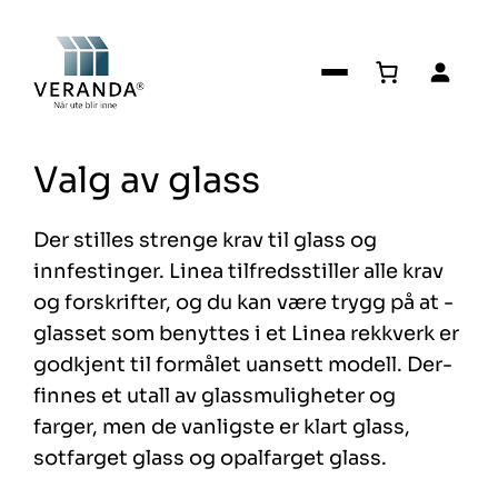
Hopp
til
innhold
Valg av glass
Der stilles strenge krav til glass og
innfestinger. Linea tilfredsstiller alle krav
og forskrifter, og du kan ­være­ trygg ­på­ at ­
glasset­ som­ benyttes ­i­ et Linea rekkverk er
godkjent til formålet uansett modell. ­Der­
finnes­ et ­utall­ av­ glass­muligheter og
farger, men de vanligste er klart glass,
sotfarget glass og opalfarget glass.