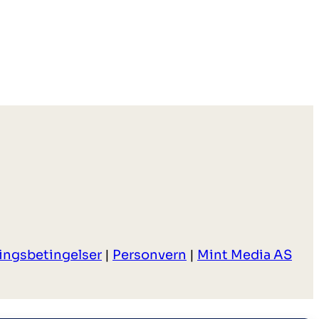
ringsbetingelser
|
Personvern
|
Mint Media AS