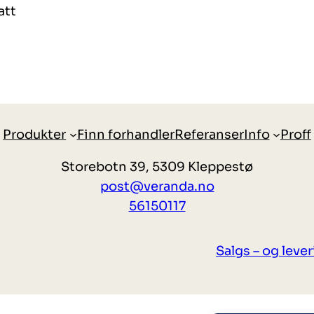
att
Produkter
Finn forhandler
Referanser
Info
Proff
Storebotn 39, 5309 Kleppestø
post@veranda.no
56150117
Salgs – og leve