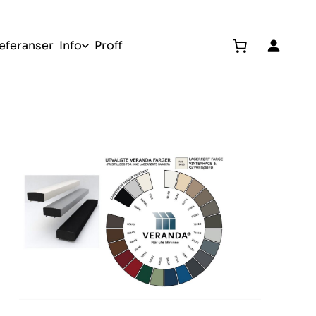
eferanser
Info
Proff
Gratis befaring