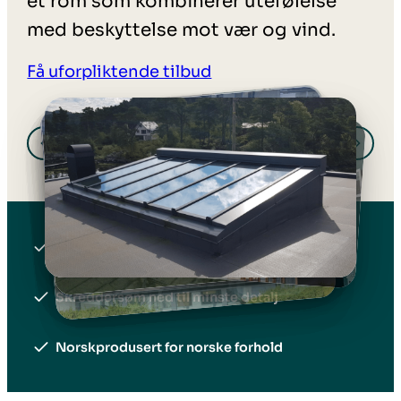
et rom som kombinerer utefølelse
med beskyttelse mot vær og vind.
Få uforpliktende tilbud
Mer enn 40 års erfaring
Skreddersøm ned til minste detalj
Norskprodusert for norske forhold