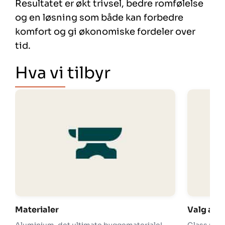
Resultatet er økt trivsel, bedre romfølelse
og en løsning som både kan forbedre
komfort og gi økonomiske fordeler over
tid.
Hva vi tilbyr
Materialer
Valg av g
Aluminium, det ultimate byggemateriale!
Glass utgjø