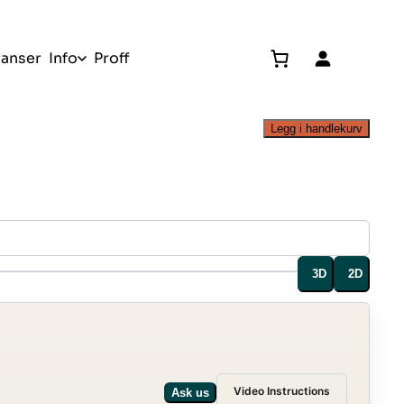
ranser
Info
Proff
Gratis befaring
Legg i handlekurv
3D
2D
Video Instructions
Ask us