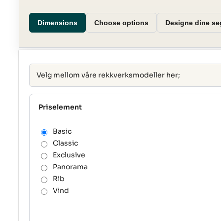
Dimensions
Choose options
Designe dine s
Velg mellom våre rekkverksmodeller her;
Priselement
Basic
Classic
Exclusive
Panorama
Rib
Vind