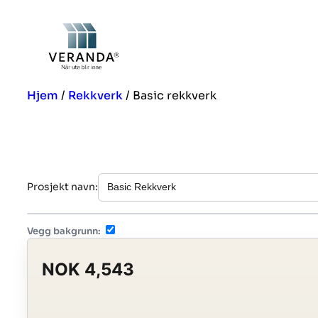
Hopp
til
innhold
Hjem
/
Rekkverk
/ Basic rekkverk
Prosjekt navn:
Vegg bakgrunn:
NOK 4,543