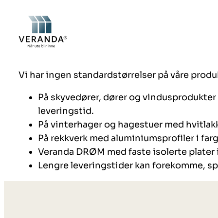
Hopp
til
innhold
Vi har ingen standardstørrelser på våre prod
På skyvedører, dører og vindusprodukter m
leveringstid.
På vinterhager og hagestuer med hvitlakke
På rekkverk med aluminiumsprofiler i fargen
Veranda DRØM med faste isolerte plater i 
Lengre leveringstider kan forekomme, spe