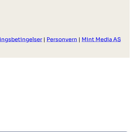
ringsbetingelser
|
Personvern
|
Mint Media AS