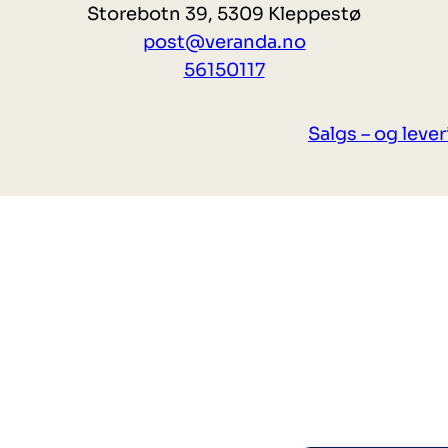
Storebotn 39, 5309 Kleppestø
post@veranda.no
56150117
Salgs – og leve