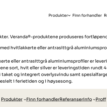
Produkter
Finn forhandler
R
ukter. Veranda®-produktene produseres fortløpend
ed hvitlakkerte eller antrasittgrå aluminiumsprofi
rte eller antrasittgrå aluminiumsprofiler er lever
e sort, hvit eller silver er leveringstiden rundt 4 
taket og integrert overlysvindu samt spesialfarger
sielt i ferietiden og i høysesong.
Produkter
Finn forhandler
Referanser
Info
Proff