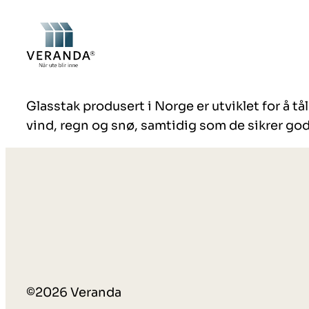
Hopp
til
innhold
Glasstak produsert i Norge er utviklet for å 
vind, regn og snø, samtidig som de sikrer god
©2026 Veranda