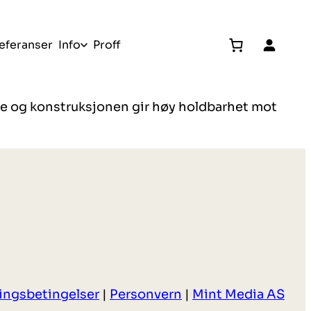
eferanser
Info
Proff
Gratis befaring
lene og konstruksjonen gir høy holdbarhet mot
ringsbetingelser
|
Personvern
|
Mint Media AS