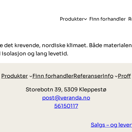
Produkter
Finn forhandler
R
tåle det krevende, nordiske klimaet. Både materia
 isolasjon og lang levetid.
Produkter
Finn forhandler
Referanser
Info
Proff
Storebotn 39, 5309 Kleppestø
post@veranda.no
56150117
Salgs – og leve